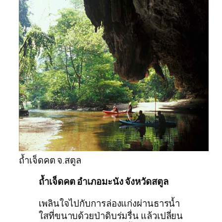
ถ้ำเจ็ดคต จ.สตูล
ถ้ำเจ็ดคต อำเภอมะนัง จังหวัดสตูล
เพลินใจไปกับการล่องแก่งผ่านธารน้ำ
ใสที่ขนาบด้วยป่าดิบร่มรื่น แล้วเปลี่ยน