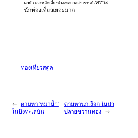
เพราะ
คายัก ควรหลีกเลี่ยงช่วงเทศกาลสงกรานต์
นักท่องเที่ยวเยอะมาก
ท่องเที่ยวสตูล
←
ตามหา ‘หมาน้ำ’
ตามหานกเงือก ในป่า
ในบึงทะเลบัน
ปลายขวานทอง
→