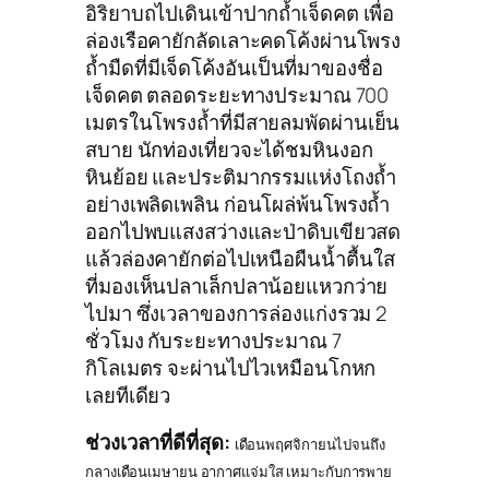
อิริยาบถไปเดินเข้าปากถ้ำเจ็ดคต เพื่อ
ล่องเรือคายักลัดเลาะคดโค้งผ่านโพรง
ถ้ำมืดที่มีเจ็ดโค้งอันเป็นที่มาของชื่อ
เจ็ดคต ตลอดระยะทางประมาณ 700
เมตรในโพรงถ้ำที่มีสายลมพัดผ่านเย็น
สบาย นักท่องเที่ยวจะได้ชมหินงอก
หินย้อย และประติมากรรมแห่งโถงถ้ำ
อย่างเพลิดเพลิน ก่อนโผล่พ้นโพรงถ้ำ
ออกไปพบแสงสว่างและป่าดิบเขียวสด
แล้วล่องคายักต่อไปเหนือผืนน้ำตื้นใส
ที่มองเห็นปลาเล็กปลาน้อยแหวกว่าย
ไปมา ซึ่งเวลาของการล่องแก่งรวม 2
ชั่วโมง กับระยะทางประมาณ 7
กิโลเมตร จะผ่านไปไวเหมือนโกหก
เลยทีเดียว
ช่วงเวลาที่ดีที่สุด:
เดือนพฤศจิกายนไปจนถึง
กลางเดือนเมษายน อากาศแจ่มใส เหมาะกับการพาย