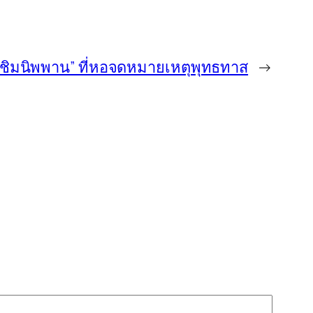
 “ชิมนิพพาน” ที่หอจดหมายเหตุพุทธทาส
→