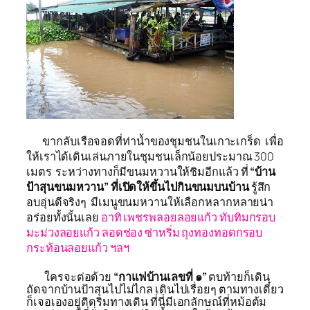
ขากลับเรือจอดที่ท่าน้ำของชุมชนในเกาะเกร็ด เพื่อ
ให้เราได้เดินเล่นภายในชุมชนเล็กน้อยประมาณ 300
เมตร ระหว่างทางก็มีขนมหวานให้ชิมอีกแล้ว ที่
“บ้าน
ป้าสุนขนมหวาน”
ที่เปิดให้ขึ้นไปกินขนมบนบ้าน
รู้สึก
อบอุ่นดีจริงๆ มีเมนูขนมหวานให้เลือกหลากหลายน่า
อร่อยทั้งนั้นเลย
อาทิ เพชรพลอยลอยแก้ว ทับทิมกรอบ
มะม่วงลอยแก้ว ลอดช่อง ซ่าหริ่ม ถุงทองทอดกรอบ
กระท้อนลอยแก้ว ฯลฯ
ใครจะต่อด้วย
“กาแฟบ้านเลขที่ ๑”
ตบท้ายก็เดิน
ถัดจากบ้านป้าสุนไปไม่ไกล เดินไปเรื่อยๆ ตามทางเดี๋ยว
ก็เจอเองอยู่ติดริมทางเดิน ที่นี่มีเอกลักษณ์ที่หม้อต้ม