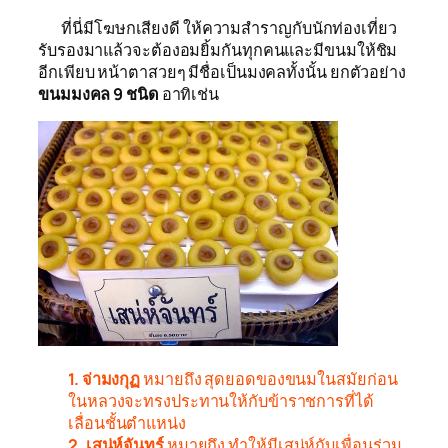
ที่นี่มีโฆษกเสียงดี ให้ความสำราญกับนักท่องเที่ยว
รับรองมาแล้วจะต้องอมยิ้มกันทุกคนและมีขนมให้ชิม
อีกเพียบ หน้าตาสวยๆ มีชื่อเป็นมงคลทั้งนั้น ยกตัวอย่าง
ขนมมงคล 9 ชนิด
อาทิเช่น
1. จ่ามงกุฏ
หมายถึง สุดยอดของขนมในสมัยก่อน
ในหลวงจะทรงประทานให้กับข้าราชการที่ได้
เลื่อนชั้นตำแหน่ง
2. เสน่ห์จันทร์
หมายถึง ทำให้มีเสน่ห์กับเพื่อนร่วม