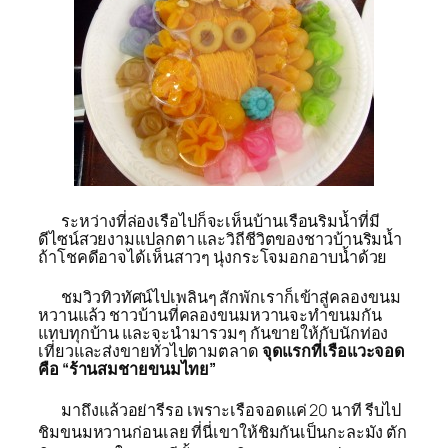
ระหว่างที่ล่องเรือไปก็จะเห็นบ้านเรือนริมน้ำที่มี
ดีไซน์สวยงามแปลกตา และวิถีชีวิตของชาวบ้านริมน้ำ
ถ้าโชคดีอาจได้เห็นสาวๆ นุ่งกระโจมอกอาบน้ำด้วย
ชมวิวทิวทัศน์ไปเพลินๆ สักพักเราก็เข้าสู่คลองขนม
หวานแล้ว ชาวบ้านที่คลองขนมหวานจะทำขนมกัน
แทบทุกบ้าน และจะนำมารวมๆ กันขายให้กับนักท่อง
เที่ยวและส่งขายทั่วไปตามตลาด
จุดแรกที่เรือแวะจอด
คือ “ร้านสมชายขนมไทย”
มาถึงแล้วอย่ารีรอ เพราะเรือจอดแค่ 20 นาที รีบไป
ชิมขนมหวานก่อนเลย ที่นี่เขาให้ชิมกันเป็นกะละมัง ตัก