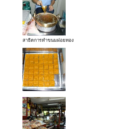
สาธิตการทำขนมฝอยทอง