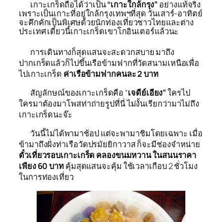
เกาะเกร็ดถือได้ว่าเป็น
“เกาะใกล้
กรุง”
อย่างแท้จริง
เพราะเป็นเกาะที่อยู่ใกล้กรุงเทพฯที่สุด วันเสาร์-อาทิตย์
จะคึกคักเป็นพิเศษด้วยนักท่องเที่ยวชาวไทยและต่าง
ประเทศ เดี๋ยวนี้เกาะเกร็ดเขาโกอินเตอร์แล้วนะ
การเดินทางก็สุดแสนจะสะดวกสบาย มาถึง
ปากเกร็ดแล้วก็ไปขึ้นเรือข้ามฟากที่วัดสนามเหนือเพื่อ
ไปเกาะเกร็ด
ค่าเรือข้ามฟากคนละ 2 บาท
สัญลักษณ์ของเกาะเกร็ดคือ “
เจดีย์เอียง”
ใครไป
ใครมาต้องมาโพสท่าถ่ายรูปที่นี่ ไม่งั้นเรียกว่ามาไม่ถึง
เกาะเกร็ดนะจ๊ะ
วันนี้ไม่ได้พามาช้อป แต่จะพามาชิมโดยเฉพาะ เมื่อ
ข้ามาถึงฝั่งท่าเรือวัดปรมัยยิกาวาส ก็จะมีช่องจำหน่าย
ตั๋วเที่ยวรอบเกาะเกร็ด คลองขนมหวาน
ในสนนราคา
เพียง 60 บาท
คุ้มสุดแสนจะคุ้ม ใช้เวลาเกือบ 2 ชั่วโมง
ในการท่องเที่ยว