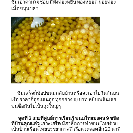
ชิมเอาตามใจชอบ มีทั้งทองหยิบ ทองหยอด ฝอยทอง
เม็ดขนุน ฯลฯ
ชิมเสร็จก็ช้อปขนมกลับบ้านหรือจะเอาไปกินกันบน
เรือ ราคาก็ถูกแสนถูก ทุกอย่าง 10 บาท หยิบเพลินเลย
ขนซื้อกันไปเป็นถุงใหญ่ๆ
จุดที่ 2 แวะที่ศูนย์การเรียนรู้ ขนมไทยมงคล 9 ชนิด
ที่บ้านคุณแอ๋ว เกาะเกร็ด
มีสาธิตการทำขนมไทยด้วย
เป็นบ้านเรือนไทยบรรยากาศดี เรือแวะจอดอีก 20 นาที