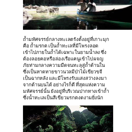
ถ้ำมหัศจรรย์กลางทะเลตรังตั้งอยู่ที่เกาะมุก
คือ ถ้ำมรกต เป็นถ้ำทะเลที่มีโพรงลอด
เข้าไปภายในถ้ำได้เฉพาะในยามน้ำลง ซึ่ง
ต้องลอยคอหรือล่องเรือแคนูเข้าไป ผจญ
ภัยท่ามกลางความมืดจนทะลุสู่ถ้ำด้านใน
ซึ่งเป็นหาดทายขาวนวลมีป่าไม้เขียวขจี
เป็นฉากหลัง และมีโพรงรับแสงสว่างลงมา
จากด้านบนได้ อย่างไรก็ดี ที่สุดแห่งความ
มหัศจรรย์นั้น ยังอยู่ที่บริเวณปากทางเข้าถ้ำ
ซึ่งน้ำทะเลเป็นสีเขียวมรกตงดงามยิ่งนัก