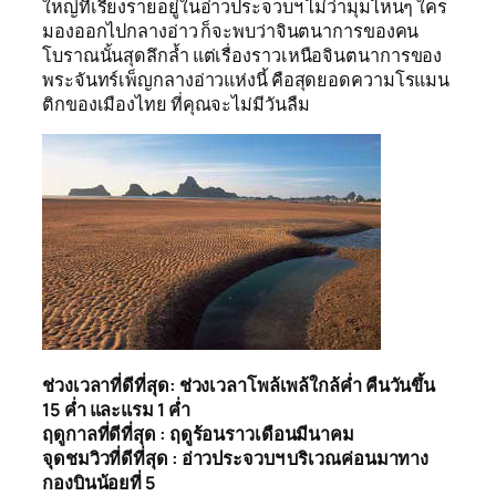
ใหญ่ที่เรียงรายอยู่ในอ่าวประจวบฯ ไม่ว่ามุมไหนๆ ใคร
มองออกไปกลางอ่าว ก็จะพบว่าจินตนาการของคน
โบราณนั้นสุดลึกล้ำ แต่เรื่องราวเหนือจินตนาการของ
พระจันทร์เพ็ญกลางอ่าวแห่งนี้ คือสุดยอดความโรแมน
ติกของเมืองไทย ที่คุณจะไม่มีวันลืม
ช่วงเวลาที่ดีที่สุด: ช่วงเวลาโพล้เพล้ใกล้ค่ำ คืนวันขึ้น
15 ค่ำ และแรม 1 ค่ำ
ฤดูกาลที่ดีที่สุด : ฤดูร้อนราวเดือนมีนาคม
จุดชมวิวที่ดีที่สุด : อ่าวประจวบฯ บริเวณค่อนมาทาง
กองบินน้อยที่ 5