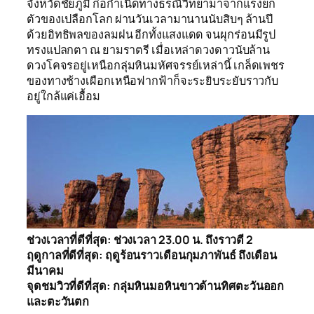
จังหวัดชัยภูมิ ก่อกำเนิดทางธรณีวิทยามาจากแรงยก
ตัวของเปลือกโลก ผ่านวันเวลามานานนับสิบๆ ล้านปี
ด้วยอิทธิพลของลมฝน อีกทั้งแสงแดด จนผุกร่อนมีรูป
ทรงแปลกตา ณ ยามราตรี เมื่อเหล่าดวงดาวนับล้าน
ดวงโคจรอยู่เหนือกลุ่มหินมหัศจรรย์เหล่านี้ เกล็ดเพชร
ของทางช้างเผือกเหนือฟากฟ้าก็จะระยิบระยับราวกับ
อยู่ใกล้แค่เอื้อม
ช่วงเวลาที่ดีที่สุด: ช่วงเวลา 23.00 น. ถึงราวตี 2
ฤดูกาลที่ดีที่สุด: ฤดูร้อนราวเดือนกุมภาพันธ์ ถึงเดือน
มีนาคม
จุดชมวิวที่ดีที่สุด: กลุ่มหินมอหินขาวด้านทิศตะวันออก
และตะวันตก