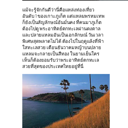
แม้จะรู้จักกันดีว่านี่คือแหล่งท่องเที่ยว
อันดับ 1 ของเกาะภูเก็ต แต่แหลมพรหมเทพ
ก็ยังเป็นสัญลักษณ์อันมั่นคง ที่คนมาภูเก็ต
ต้องไปดู พระอาทิตย์ตกทะเลผ่านดงตาล
และปลายแหลมอันเป็นเอกลักษณ์ วันเวลา
พิเศษสุดพลาดไม่ได้ ต้องไปในฤดูแล้งที่ฟ้า
ใสทะเลสวย เดือนธันวาคมหญ้าบนปลาย
แหลมจะกลายเป็นสีทอง ในยามเย็นใคร
เห็นก็ต้องยอมรับว่าพระอาทิตย์ตกทะเล
สวยที่สุดของประเทศไทยอยู่ที่นี่