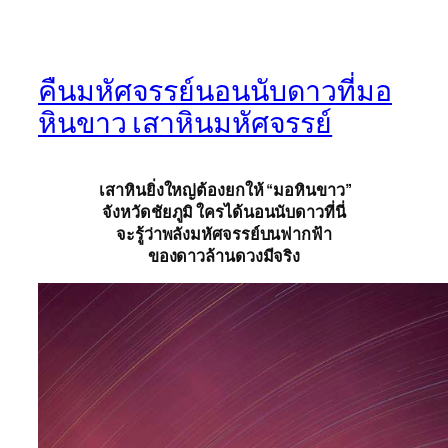
คืนมหัศจรรย์นอนนับดาวที่มอ
หินขาว เสาหินมหัศจรรย์
เสาหินยิ่งใหญ่ต้องยกให้ “มอหินขาว”
จังหวัดชัยภูมิ ใครได้นอนนับดาวที่นี่
จะรู้ว่าพลังมหัศจรรย์บนฟากฟ้า
ของดาวล้านดวงมีจริง